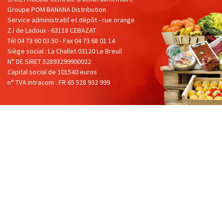
Groupe POM BANANA Distribution
Service administratif et dépôt - rue orange
Z.I de Ladoux - 63118 CEBAZAT
Tél 04 73 60 03 50 - Fax 04 73 68 01 14
Siège social : La Challet 03120 Le Breuil
N° DE SIRET 52893299900022
Capital social de 101540 euros
n° TVA intracom : FR 65 528 932 999